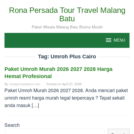
Skip
Rona Persada Tour Travel Malang
to
Batu
content
Paket Wisata Malang Batu Bromo Murah
MENU
Tag:
Umroh Plus Cairo
Paket Umroh Murah 2026 2027 2028 Harga
Hemat Profesional
By
ronapersadatour.com
Posted on
April 27, 2026
Paket Umroh Murah 2026 2027 2028. Anda mencari paket
umroh resmi harga murah legal terpercaya ? Tepat sekali
anda masuk […]
Search