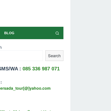
BLOG
h
Search
/SMS/WA :
085 336 987 071
:
persada_tour[@]yahoo.com