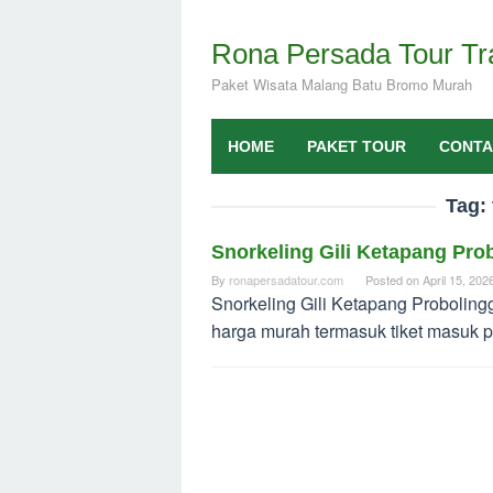
Skip
to
Rona Persada Tour Tr
content
Paket Wisata Malang Batu Bromo Murah
HOME
PAKET TOUR
CONTA
Tag:
Snorkeling Gili Ketapang Pro
By
ronapersadatour.com
Posted on
April 15, 202
Snorkeling Gili Ketapang Probolingg
harga murah termasuk tiket masuk pu