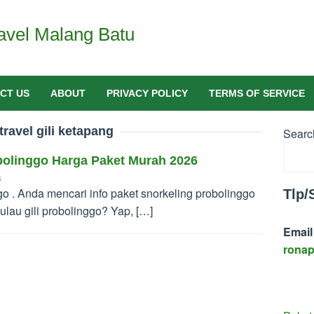
avel Malang Batu
CT US
ABOUT
PRIVACY POLICY
TERMS OF SERVICE
travel gili ketapang
Searc
bolinggo Harga Paket Murah 2026
6
o . Anda mencari info paket snorkeling probolinggo
Tlp
lau gili probolinggo? Yap, […]
Email 
rona