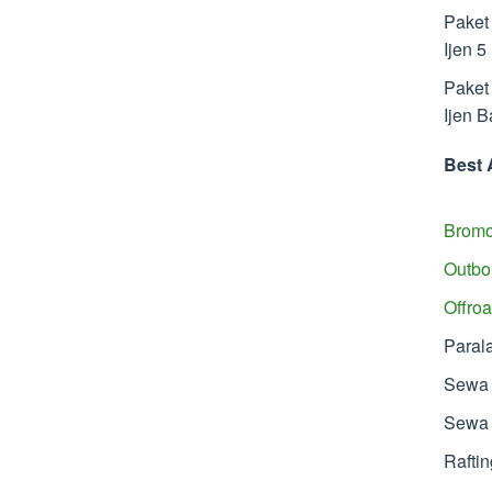
Paket
Ijen 5
Paket
Ijen B
Best 
Bromo
Outbo
Offro
Paral
Sewa 
Sewa 
Rafti