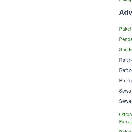
Adv
Paket
Penda
Snork
Rafti
Rafti
Rafti
Sewa 
Sewa 
Offro
Fun J
Paket