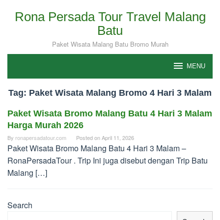
Skip
Rona Persada Tour Travel Malang
to
Batu
content
Paket Wisata Malang Batu Bromo Murah
MENU
Tag:
Paket Wisata Malang Bromo 4 Hari 3 Malam
Paket Wisata Bromo Malang Batu 4 Hari 3 Malam
Harga Murah 2026
By
ronapersadatour.com
Posted on
April 11, 2026
Paket Wisata Bromo Malang Batu 4 Hari 3 Malam –
RonaPersadaTour . Trip Ini juga disebut dengan Trip Batu
Malang […]
Search