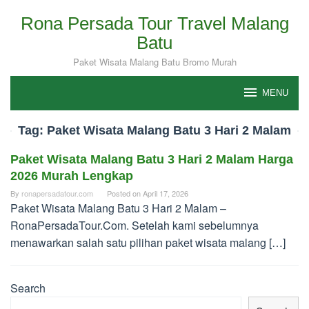
Skip
Rona Persada Tour Travel Malang
to
Batu
content
Paket Wisata Malang Batu Bromo Murah
MENU
Tag:
Paket Wisata Malang Batu 3 Hari 2 Malam
Paket Wisata Malang Batu 3 Hari 2 Malam Harga
2026 Murah Lengkap
By
ronapersadatour.com
Posted on
April 17, 2026
Paket Wisata Malang Batu 3 Hari 2 Malam –
RonaPersadaTour.Com. Setelah kami sebelumnya
menawarkan salah satu pilihan paket wisata malang […]
Search