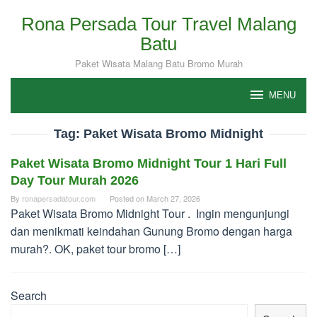
Skip
Rona Persada Tour Travel Malang
to
Batu
content
Paket Wisata Malang Batu Bromo Murah
MENU
Tag:
Paket Wisata Bromo Midnight
Paket Wisata Bromo Midnight Tour 1 Hari Full
Day Tour Murah 2026
By
ronapersadatour.com
Posted on
March 27, 2026
Paket Wisata Bromo Midnight Tour . Ingin mengunjungi
dan menikmati keindahan Gunung Bromo dengan harga
murah?. OK, paket tour bromo […]
Search