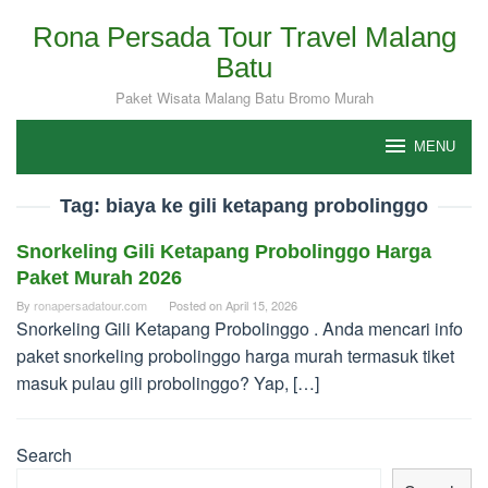
Skip
Rona Persada Tour Travel Malang
to
Batu
content
Paket Wisata Malang Batu Bromo Murah
MENU
Tag:
biaya ke gili ketapang probolinggo
Snorkeling Gili Ketapang Probolinggo Harga
Paket Murah 2026
By
ronapersadatour.com
Posted on
April 15, 2026
Snorkeling Gili Ketapang Probolinggo . Anda mencari info
paket snorkeling probolinggo harga murah termasuk tiket
masuk pulau gili probolinggo? Yap, […]
Search